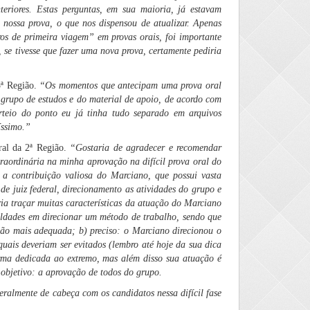
teriores. Estas perguntas, em sua maioria, já estavam
 nossa prova, o que nos dispensou de atualizar. Apenas
ros de primeira viagem” em provas orais, foi importante
se tivesse que fazer uma nova prova, certamente pediria
3ª Região.
“
Os momentos que antecipam uma prova oral
 grupo de estudos e do material de apoio, de acordo com
rteio do ponto eu já tinha tudo separado em arquivos
íssimo.”
ral da 2ª Região.
“Gostaria de agradecer e recomendar
raordinária na minha aprovação na difícil prova oral do
a contribuição valiosa do Marciano, que possui vasta
de juiz federal, direcionamento as atividades do grupo e
ia traçar muitas características da atuação do Marciano
culdades em direcionar um método de trabalho, sendo que
ão mais adequada; b) preciso: o Marciano direcionou o
uais deveriam ser evitados (lembro até hoje da sua dica
forma dedicada ao extremo, mas além disso sua atuação é
o objetivo: a aprovação de todos do grupo.
eralmente de cabeça com os candidatos nessa difícil fase