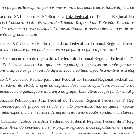
ua preparação e aprovação nas provas orais dos mais concorridos e difíceis c
vado no XVII Concurso Público para
Juiz Federal
do Tribunal Regional Fe
XVII Concurso da Magistratura do Tribunal Regional da 3ª Região. Prestou au
os resumos no prazo estipulado, possibilitando a revisão destes antes da re
ento de grande tensão.”
vado no XV Concurso Público para
Juiz Federal
do Tribunal Regional Federa
am muito bons e foram fundamentais na preparação para a prova oral!”
no XV Concurso Público para
Juiz Federal
do Tribunal Regional Federal da 2ª
 TRF2. Como moderador, agiu com organização impecável na confecção de res
va oral, que exige um estudo diferenciado e voltado especificamente a esta eta
o no XV Concurso Público para
Juiz Federal
do Tribunal Regional Federal da
uiz Federal do TRF1. Graças ao empenho dos meus colegas "concorrentes" e ao
cidade de organização e liderança do grupo. Essa atividade foi fundamental p
oncurso Público para
Juiz Federal
do Tribunal Regional Federal da 1ª Re
oordenação de grupos de estudo é muito proveitosa, mas de quase impossiv
tinha experiência em várias lideranças neste ramo e soube conduzir na elabora
I Concurso Público para
Juiz Federal
do Tribunal Regional Federal da 3ª Reg
osa. Além do conteúdo em si, o próprio repassou dicas importantes a respeito
s pontos da prova foi essencial para o bom aproveitamento do curto espaço d