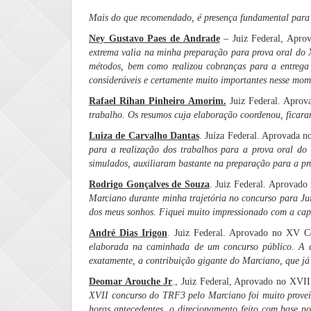
Mais do que recomendado, é presença fundamental para t
Ney Gustavo Paes de Andrade
– Juiz Federal, Apro
extrema valia na minha preparação para prova oral do 
métodos, bem como realizou cobranças para a entrega d
consideráveis e certamente muito importantes nesse mom
Rafael Rihan Pinheiro Amorim.
Juiz Federal. Apro
trabalho. Os resumos cuja elaboração coordenou, ficar
Luiza de Carvalho Dantas
. Juíza Federal. Aprovada 
para a realização dos trabalhos para a prova oral do
simulados, auxiliaram bastante na preparação para a pro
Rodrigo Gonçalves de Souza
. Juiz Federal. Aprovad
Marciano durante minha trajetória no concurso para J
dos meus sonhos. Fiquei muito impressionado com a capa
André Dias Irigon
. Juiz Federal. Aprovado no XV C
elaborada na caminhada de um concurso público. A c
exatamente, a contribuição gigante do Marciano, que já 
Deomar Arouche Jr
., Juiz Federal, Aprovado no XVI
XVII concurso do TRF3 pelo Marciano foi muito proveit
horas antecedentes, o direcionamento feito com base no