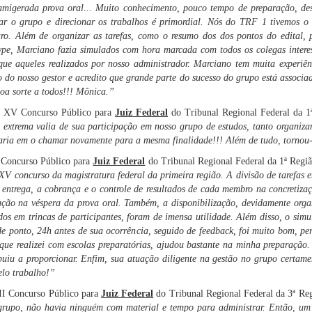
famigerada prova oral... Muito conhecimento, pouco tempo de preparação, des
ar o grupo e direcionar os trabalhos é primordial. Nós do TRF 1 tivemos o
uro. Além de organizar as tarefas, como o resumo dos dos pontos do edital, 
ype, Marciano fazia simulados com hora marcada com todos os colegas interes
ue aqueles realizados por nosso administrador. Marciano tem muita experiê
 do nosso gestor e acredito que grande parte do sucesso do grupo está associa
oa sorte a todos!!! Mônica.”
o XV Concurso Público para
Juiz Federal
do Tribunal Regional Federal da 1
extrema valia de sua participação em nosso grupo de estudos, tanto organizan
taria em o chamar novamente para a mesma finalidade!!! Além de tudo, tornou
 Concurso Público para
Juiz Federal
do Tribunal Regional Federal da 1ª Regi
V concurso da magistratura federal da primeira região. A divisão de tarefas ent
entrega, a cobrança e o controle de resultados de cada membro na concretizaçã
ização na véspera da prova oral. Também, a disponibilização, devidamente org
dos em trincas de participantes, foram de imensa utilidade. Além disso, o simu
de ponto, 24h antes de sua ocorrência, seguido de feedback, foi muito bom, p
ue realizei com escolas preparatórias, ajudou bastante na minha preparação. I
uiu a proporcionar. Enfim, sua atuação diligente na gestão no grupo certamen
elo trabalho!”
II Concurso Público para
Juiz Federal
do Tribunal Regional Federal da 3ª Re
rupo, não havia ninguém com material e tempo para administrar. Então, um 