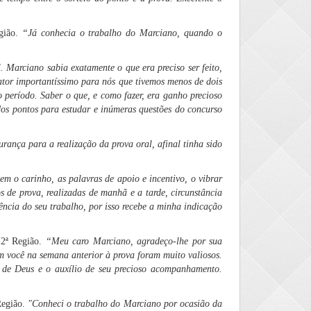
gião.
“Já conhecia o trabalho do Marciano, quando o
 Marciano sabia exatamente o que era preciso ser feito,
fator importantíssimo para nós que tivemos menos de dois
o período. Saber o que, e como fazer, era ganho precioso
dos pontos para estudar e inúmeras questões do concurso
rança para a realização da prova oral, afinal tinha sido
vem o carinho, as palavras de apoio e incentivo, o vibrar
 de prova, realizadas de manhã e a tarde, circunstância
ncia do seu trabalho, por isso recebe a minha indicação
 2ª Região.
“
Meu caro Marciano, agradeço-lhe por sua
m você na semana anterior à prova foram muito valiosos.
 de Deus e o auxílio de seu precioso acompanhamento.
Região.
"Conheci o trabalho do Marciano por ocasião da