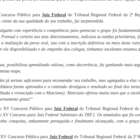
Concurso Público para
Juiz Federal
do Tribunal Regional Federal da 2ª Re
iente da sua qualidade do seu trabalho, fui surpreendida.
 alguém com experiência e competência para gerenciar o grupo foi fundamental.
ntual e certeiro nos seus direcionamentos, indicava as tarefas prioritárias, 
 a realização da prova oral, isso com a inscrição definitiva no meio desse curt
r ele disponibilizado e do empenho dos colegas, tínhamos excelentes resumos 
as, possibilitou aprendizado valioso, como decorrência, fui ganhando mais segu
 nessa etapa.
ades já seriam suficientes para recomendar seu trabalho, mas agregadas a elas 
datos foram aprovados e a comissão divulgava o resultado ao final dos turnos
ilhada e vivenciada com o Marciano).
Marciano ofertou muita mais que a excelê
Eternamente grata!”
 no XV Concurso Público para
Juiz Federal
do Tribunal Regional Federal da
o XV Concurso para Juiz Federal Substituto do TRF2. Os simulados que fiz co
nha conquista, arduamente perseguida e finalmente alcançada, com a graça
o XV Concurso Público para
Juiz Federal
do Tribunal Regional Federal da 2ª 