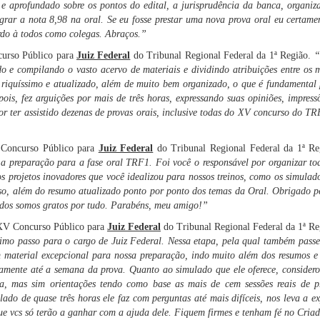
 aprofundado sobre os pontos do edital, a jurisprudência da banca, organiza
 lograr a nota 8,98 na oral. Se eu fosse prestar uma nova prova oral eu certa
rdo à todos como colegas. Abraços.”
urso Público para
Juiz Federal
do Tribunal Regional Federal da 1ª Região.
“
 e compilando o vasto acervo de materiais e dividindo atribuições entre os 
 riquíssimo e atualizado, além de muito bem organizado, o que é fundamental
is, fez arguições por mais de três horas, expressando suas opiniões, impressõ
or ter assistido dezenas de provas orais, inclusive todas do XV concurso do
 Concurso Público para
Juiz Federal
do Tribunal Regional Federal da 1ª R
 preparação para a fase oral TRF1. Foi você o responsável por organizar tod
os projetos inovadores que você idealizou para nossos treinos, como os simulad
so, além do resumo atualizado ponto por ponto dos temas da Oral. Obrigado pel
Todos somos gratos por tudo. Parabéns, meu amigo!”
 XV Concurso Público para
Juiz Federal
do Tribunal Regional Federal da 1ª R
ltimo passo para o cargo de Juiz Federal. Nessa etapa, pela qual também passe
material excepcional para nossa preparação, indo muito além dos resumos e l
nuamente até a semana da prova. Quanto ao simulado que ele oferece, considero
a, mas sim orientações tendo como base as mais de cem sessões reais de pr
lado de quase três horas ele faz com perguntas até mais difíceis, nos leva a 
e vcs só terão a ganhar com a ajuda dele. Fiquem firmes e tenham fé no Cria