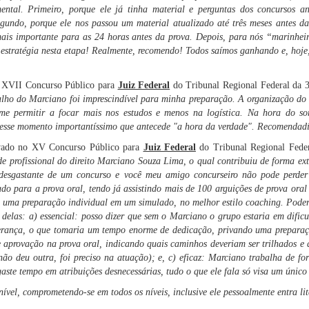
ntal. Primeiro, porque ele já tinha material e perguntas dos concursos an
gundo, porque ele nos passou um material atualizado até três meses antes da
mais importante para as 24 horas antes da prova. Depois, para nós “marinhei
stratégia nesta etapa! Realmente, recomendo! Todos saímos ganhando e, hoje, 
o XVII Concurso Público para
Juiz Federal
do Tribunal Regional Federal da 
alho do Marciano foi imprescindível para minha preparação. A organização do
 me permitir a focar mais nos estudos e menos na logística. Na hora do so
 nesse momento importantíssimo que antecede "a hora da verdade". Recomendad
ovado no XV Concurso Público para
Juiz Federal
do Tribunal Regional Fede
 profissional do direito Marciano Souza Lima, o qual contribuiu de forma ext
esgastante de um concurso e você meu amigo concurseiro não pode perder 
o para a prova oral, tendo já assistindo mais de 100 arguições de prova oral 
 uma preparação individual em um simulado, no melhor estilo coaching. Poder
s delas: a) essencial: posso dizer que sem o Marciano o grupo estaria em difi
iderança, o que tomaria um tempo enorme de dedicação, privando uma preparaç
aprovação na prova oral, indicando quais caminhos deveriam ser trilhados e q
não deu outra, foi preciso na atuação); e, c) eficaz: Marciano trabalha de 
aste tempo em atribuições desnecessárias, tudo o que ele fala só visa um únic
ível, comprometendo-se em todos os níveis, inclusive ele pessoalmente entra lit