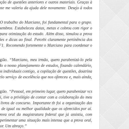
ção de questões anteriores e outros materiais. Graças à
mente me valeria da ajuda dele novamente. Desejo à todos
O trabalho do Marciano, foi fundamental para o grupo.
membros. Estabeleceu datas, metas e cobrou com rigor o
 para otimização do estudo. Além disso, simulou a prova
es e dicas ao final. Percebi claramente pertinência dos
 TRF1. Recomendo fortemente o Marciano para coordenar o
egião.
“
Marciano, meu irmão, quero parabenizá-lo pela
o o nosso planejamento de estudos, fixando calendário,
os individuais contigo, a copilação de questões, doutrina
o serviço de excelência que nos ofereceu e, mais ainda,
egião.
“Pessoal, em primeiro lugar, quero parabenizar vcs
i, tive o privilégio de contar com a colaboração do meu
ivros de concurso. Importante tb foi a organização das
 de igual ou melhor qualidade que os oferecidos por aí.
ova oral da magistratura federal que já assistiu, com
experimentar uma situação mais intensa que a prova oral,
dor. Um abraço.”