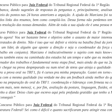
ncurso Público para
Juiz Federal
do Tribunal Regional Federal da 1ª Região
.
nca, dando sugestões de respostas às perguntas e, principalmente, anali
rteio do pontos nas 24 horas anteriores a arguição. A ajuda do Marciano foi
o dos links dos resumos, bem como compilá-los. Dessa forma não perdemos tem
 resolução das nossas demandas. Além de toda a sua ajuda ele é uma pessoa mu
rso Público para
Juiz Federal
do Tribunal Regional Federal da 1ª Regiã
o agora! Vou ser bastante breve e objetivo sobre o assunto de maior interes
atados de direito. Não é isso que vai definir a vitória na batalha final da j
 um líder, de alguém que aponte a direção e seja o coordenador da força co
abalho em conjunto). Marciano é indiscutivelmente o sujeito com mais know-
eu também estou na caminhada dos estudos há um tempo e sabe que eu moderei
denador dos trabalhos é fundamental nesta etapa final, mais ainda do que na
e chegar na prova despreparado ou num nível de stress que atinja a qualidade 
ra a prova oral no TRF1, fiz 4 cursos pra minha preparação. Gastei em torno 
tou com a mesma qualidade (na verdade me deu um feedback ainda melhor do qu
no na preparação do oral do TRF1: coordenação e liderança com firmeza na co
em mais, nem menos); e, por fim, avaliação da postura, linguagem, fluidez, e
enho a dizer. Deixo claro que escrevo aqui pela profunda gratidão que tenho a
conseguir.”
Concurso Público para
Juiz Federal
do Tribunal Regional Federal da 1ª Re
ratura Federal! Sei como é difícil e quanto sacrificaram para atingir essa c