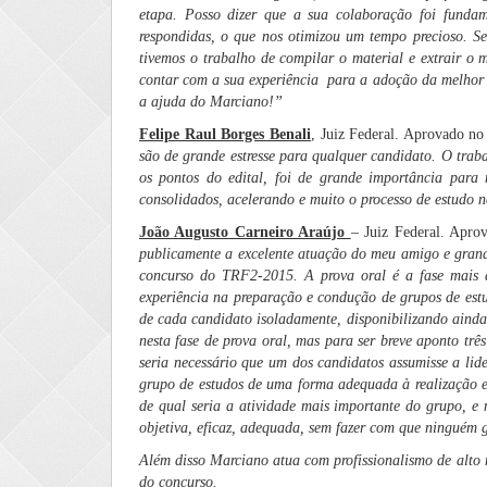
etapa. Posso dizer que a sua colaboração foi fundame
respondidas, o que nos otimizou um tempo precioso. Se
tivemos o trabalho de compilar o material e extrair o 
contar com a sua experiência para a adoção da melhor e
a ajuda do Marciano!”
Felipe Raul Borges Benali
, Juiz Federal. Aprovado n
são de grande estresse para qualquer candidato. O trab
os pontos do edital, foi de grande importância para
consolidados, acelerando e muito o processo de estudo
João Augusto Carneiro Araújo
– Juiz Federal. Apr
publicamente a excelente atuação do meu amigo e grande
concurso do TRF2-2015. A prova oral é a fase mais d
experiência na preparação e condução de grupos de estud
de cada candidato isoladamente, disponibilizando ainda
nesta fase de prova oral, mas para ser breve aponto trê
seria necessário que um dos candidatos assumisse a l
grupo de estudos de uma forma adequada à realização e 
de qual seria a atividade mais importante do grupo, e 
objetiva, eficaz, adequada, sem fazer com que ninguém g
Além disso Marciano atua com profissionalismo de alto n
do concurso.