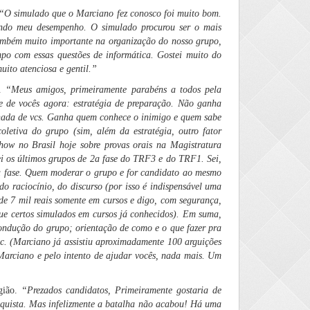
 “
O simulado que o Marciano fez conosco foi muito bom.
sando meu desempenho. O simulado procurou ser o mais
 também muito importante na organização do nosso grupo,
po com essas questões de informática. Gostei muito do
ito atenciosa e gentil.”
o.
“Meus amigos, primeiramente parabéns a todos pela
se de vocês agora: estratégia de preparação. Não ganha
ornada de vcs. Ganha quem conhece o inimigo e quem sabe
letiva do grupo (sim, além da estratégia, outro fator
how no Brasil hoje sobre provas orais na Magistratura
 os últimos grupos de 2a fase do TRF3 e do TRF1. Sei,
 2a fase. Quem moderar o grupo e for candidato ao mesmo
do raciocínio, do discurso (por isso é indispensável uma
de 7 mil reais somente em cursos e digo, com segurança,
e certos simulados em cursos já conhecidos). Em suma,
ndução do grupo; orientação de como e o que fazer pra
tc. (Marciano já assistiu aproximadamente 100 arguições
 Marciano e pelo intento de ajudar vocês, nada mais. Um
gião.
“
Prezados candidatos, Primeiramente gostaria de
onquista. Mas infelizmente a batalha não acabou! Há uma