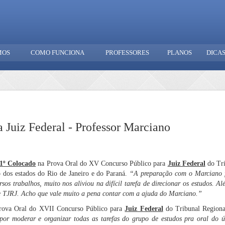
MOS
COMO FUNCIONA
PROFESSORES
PLANOS
DICA
Juiz Federal - Professor Marciano
1º Colocado
na Prova Oral do XV Concurso Público para
Juiz Federal
do Tri
o
dos estados do Rio de Janeiro e do Paraná.
“
A preparação com o Marciano fo
os trabalhos, muito nos aliviou na difícil tarefa de direcionar os estudos. A
e TJRJ.
Acho que vale muito a pena contar com a ajuda do Marciano.”
ova Oral do XVII Concurso Público para
Juiz Federal
do Tribunal Regional
or moderar e organizar todas as tarefas do grupo de estudos pra oral do ú