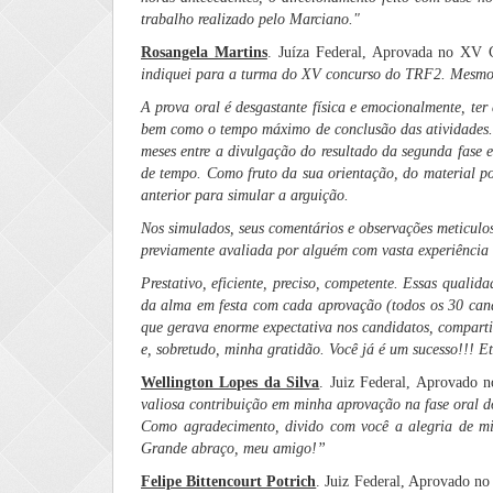
trabalho realizado pelo Marciano."
Rosangela Martins
. Juíza Federal, Aprovada no XV 
indiquei para a turma do XV concurso do TRF2. Mesmo c
A prova oral é desgastante física e emocionalmente, ter
bem como o tempo máximo de conclusão das atividades. Po
meses entre a divulgação do resultado da segunda fase e
de tempo. Como fruto da sua orientação, do material po
anterior para simular a arguição.
Nos simulados, seus comentários e observações meticulos
previamente avaliada por alguém com vasta experiência
Prestativo, eficiente, preciso, competente. Essas qualid
da alma em festa com cada aprovação (todos os 30 candi
que gerava enorme expectativa nos candidatos, compart
e, sobretudo, minha gratidão. Você já é um sucesso!!! 
Wellington Lopes da Silva
. Juiz Federal, Aprovado
valiosa contribuição em minha aprovação na fase oral d
Como agradecimento, divido com você a alegria de mi
Grande abraço, meu amigo!”
Felipe Bittencourt Potrich
. Juiz Federal, Aprovado n