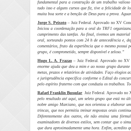
fundamental para a construção de um trabalho valioso e
tudo isso e alguns cursos que fiz, tive a felicidade de
muita boa sorte e a benção de Deus para a prova. Agua
Jorge S. Peixoto
– Juiz Federal. Aprovado no XV Conc
Iniciou a coordenação para a oral do TRF1 organizando
cumprimento das tarefas. Ao final, tivemos um material
oral, sorteando pontos com 24 h de antecedência e, depo
comentários, fruto da experiência que o mesmo possui p
grupo, é comprometido, sempre disponível e zeloso.”
Hugo L. A. Frazao
– Juiz Federal. Aprovado no XV
enorme ajuda que deu a mim e ao nosso grupo durante a
metas, prazos e relatórios de atividades. Faço elogios a
e jurisprudência específica conforme o Edital do concur
pelo espírito fraterno com que conduziu os trabalhos. 
Rafael Franklin Bussular
. Juiz Federal. Aprovado no
pelo resultado até aqui, um seleto grupo que está no ú
nobre amigo Marciano, que nos orientou a elaborar um 
trincas, que nos permitiu treinar respostas orais conti
Diferentemente dos outros, ele não ensina uma fórmul
examinadores de diversos estilos, sem contar que o simu
que dura aproximadamente uma hora. Enfim, acredito qu