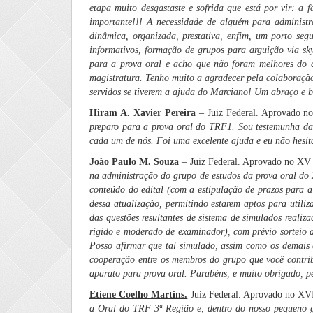
etapa muito desgastaste e sofrida que está por vir: a 
importante!!! A necessidade de alguém para administr
dinâmica, organizada, prestativa, enfim, um porto seg
informativos, formação de grupos para arguição via sk
para a prova oral e acho que não foram melhores do q
magistratura. Tenho muito a agradecer pela colaboração
servidos se tiverem a ajuda do Marciano! Um abraço e b
Hiram A. Xavier Pereira
– Juiz Federal. Aprovado n
preparo para a prova oral do TRF1. Sou testemunha da 
cada um de nós. Foi uma excelente ajuda e eu não hesi
João Paulo M. Souza
– Juiz Federal. Aprovado no XV
na administração do grupo de estudos da prova oral do X
conteúdo do edital (com a estipulação de prazos para a 
dessa atualização, permitindo estarem aptos para util
das questões resultantes de sistema de simulados realiza
rígido e moderado de examinador), com prévio sorteio 
Posso afirmar que tal simulado, assim como os demais q
cooperação entre os membros do grupo que você contrib
aparato para prova oral. Parabéns, e muito obrigado, p
Etiene Coelho Martins.
Juiz Federal. Aprovado no XV
a Oral do TRF 3ª Região e, dentro do nosso pequeno g