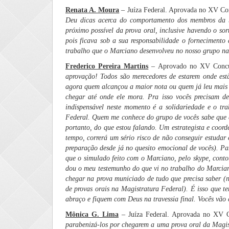
Renata A. Moura
– Juíza Federal. Aprovada no XV Co
Deu dicas acerca do comportamento dos membros da ba
próximo possível da prova oral, inclusive havendo o so
pois ficava sob a sua responsabilidade o forneciment
trabalho que o Marciano desenvolveu no nosso grupo nas
Frederico Pereira Martins
– Aprovado no XV Concu
aprovação! Todos são merecedores de estarem onde estã
agora quem alcançou a maior nota ou quem já leu mais tr
chegar até onde ele mora. Pra isso vocês precisam de
indispensável neste momento é a solidariedade e o tr
Federal. Quem me conhece do grupo de vocês sabe que 
portanto, do que estou falando. Um estrategista e coor
tempo, correrá um sério risco de não conseguir estudar 
preparação desde já no quesito emocional de vocês). Pa
que o simulado feito com o Marciano, pelo skype, con
dou o meu testemunho do que vi no trabalho do Marcia
chegar na prova municiado de tudo que precisa saber (n
de provas orais na Magistratura Federal). É isso que t
abraço e fiquem com Deus na travessia final. Vocês vão 
Mônica G. Lima
– Juíza Federal. Aprovada no XV 
parabenizá-los por chegarem a uma prova oral da Magist