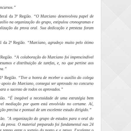
oncursos.”
deral da 3ª Região.
“O Marciano desenvolveu papel de
xílio na organização do grupo, estipulou cronogramas e
alização da prova oral. Sua dedicação e presteza foram
l da 2ª Região.
“
Marciano, agradeço muito pelo ótimo
 Região.
“A colaboração do Marciano foi imprescindível
umos e distribuição de tarefas, e, no que pertine aos
pa.”
 1ª Região.
“Tive a honra de receber o auxílio do colega
 apoio do Marciano, consegui ser aprovado no concurso
ara o sucesso de todos os aprovados.”
gião.
“É inegável a necessidade de uma estratégia bem
el mediação por quem está envolvido no certame. Aí,
ção precisa e pontual de um excelente estudo dirigido.”
ião.
"A organização do grupo de estudos para o oral do
 da prova. O material preparado foi fundamental nas 24
e tempo entre o sorteio do ponto e a prova. Excelente o