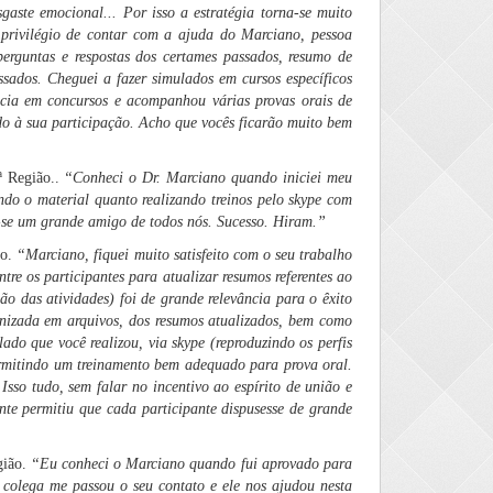
gaste emocional... Por isso a estratégia torna-se muito
 privilégio de contar com a ajuda do Marciano, pessoa
perguntas e respostas dos certames passados, resumo de
sados. Cheguei a fazer simulados em cursos específicos
ncia em concursos e acompanhou várias provas orais de
do à sua participação. Acho que vocês ficarão muito bem
ª Região..
“
Conheci o Dr. Marciano quando iniciei meu
do o material quanto realizando treinos pelo skype com
-se um grande amigo de todos nós. Sucesso. Hiram.”
ão.
“
Marciano, fiquei muito satisfeito com o seu trabalho
re os participantes para atualizar resumos referentes ao
o das atividades) foi de grande relevância para o êxito
anizada em arquivos, dos resumos atualizados, bem como
lado que você realizou, via skype (reproduzindo os perfis
ermitindo um treinamento bem adequado para prova oral.
sso tudo, sem falar no incentivo ao espírito de união e
te permitiu que cada participante dispusesse de grande
gião.
“Eu conheci o Marciano quando fui aprovado para
colega me passou o seu contato e ele nos ajudou nesta