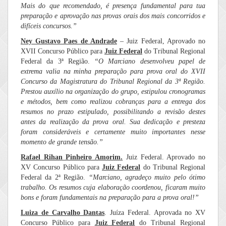
Mais do que recomendado, é presença fundamental para tua
preparação e aprovação nas provas orais dos mais concorridos e
difíceis concursos.”
Ney Gustavo Paes de Andrade
– Juiz Federal, Aprovado no
XVII Concurso Público para
Juiz Federal
do Tribunal Regional
Federal da 3ª Região.
“O Marciano desenvolveu papel de
extrema valia na minha preparação para prova oral do XVII
Concurso da Magistratura do Tribunal Regional da 3ª Região.
Prestou auxílio na organização do grupo, estipulou cronogramas
e métodos, bem como realizou cobranças para a entrega dos
resumos no prazo estipulado, possibilitando a revisão destes
antes da realização da prova oral. Sua dedicação e presteza
foram consideráveis e certamente muito importantes nesse
momento de grande tensão.”
Rafael Rihan Pinheiro Amorim.
Juiz Federal. Aprovado no
XV Concurso Público para
Juiz Federal
do Tribunal Regional
Federal da 2ª Região.
“
Marciano, agradeço muito pelo ótimo
trabalho. Os resumos cuja elaboração coordenou, ficaram muito
bons e foram fundamentais na preparação para a prova oral!”
Luiza de Carvalho Dantas
. Juíza Federal. Aprovada no XV
Concurso Público para
Juiz Federal
do Tribunal Regional