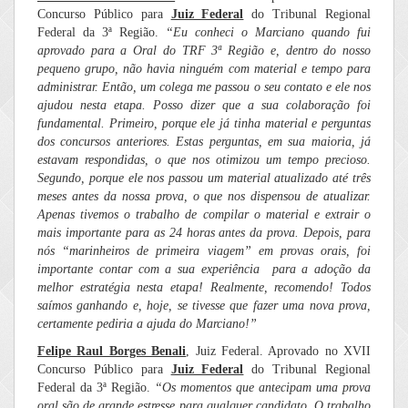
Concurso Público para
Juiz Federal
do Tribunal Regional
Federal da 3ª Região.
“Eu conheci o Marciano quando fui
aprovado para a Oral do TRF 3ª Região e, dentro do nosso
pequeno grupo, não havia ninguém com material e tempo para
administrar. Então, um colega me passou o seu contato e ele nos
ajudou nesta etapa. Posso dizer que a sua colaboração foi
fundamental. Primeiro, porque ele já tinha material e perguntas
dos concursos anteriores. Estas perguntas, em sua maioria, já
estavam respondidas, o que nos otimizou um tempo precioso.
Segundo, porque ele nos passou um material atualizado até três
meses antes da nossa prova, o que nos dispensou de atualizar.
Apenas tivemos o trabalho de compilar o material e extrair o
mais importante para as 24 horas antes da prova. Depois, para
nós “marinheiros de primeira viagem” em provas orais, foi
importante contar com a sua experiência para a adoção da
melhor estratégia nesta etapa! Realmente, recomendo! Todos
saímos ganhando e, hoje, se tivesse que fazer uma nova prova,
certamente pediria a ajuda do Marciano!”
Felipe Raul Borges Benali
, Juiz Federal. Aprovado no XVII
Concurso Público para
Juiz Federal
do Tribunal Regional
Federal da 3ª Região.
“
Os momentos que antecipam uma prova
oral são de grande estresse para qualquer candidato. O trabalho