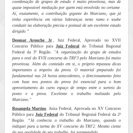
coordenação de grupos de estudo é muito proveitosa, mas de
quase impossivel mediação por quem está envolvido no certame.
Aí, exatamente, a contribuição gigante do Marciano, que já
tinha experiência em várias lideranças neste ramo e soube
conduzir na elaboração precisa e pontual de um excelente estudo
dirigido.”
Deomar Arouche Jr
., Juiz Federal, Aprovado no XVII
Concurso Público para
Juiz Federal
do Tribunal Regional
Federal da 3ª Região.
"A organização do grupo de estudos
para o oral do XVII concurso do TRF3 pelo Marciano foi muito
proveitosa. Além do conteúdo em si, o próprio repassou dicas
importantes a respeito da prova. O material preparado foi
fundamental nas 24 horas antecedentes, o direcionamento feito
com base nos pontos da prova foi essencial para o bom
aproveitamento do curto espaço de tempo entre o sorteio do
ponto e a prova. Excelente o trabalho realizado pelo
Marciano."
Rosangela Martins
. Juíza Federal, Aprovada no XV Concurso
Público para
Juiz Federal
do Tribunal Regional Federal da 2ª
Região.
“Já conhecia o trabalho do Marciano, quando o
indiquei para a turma do XV concurso do TRF2. Mesmo ciente
da sua qualidade do seu trabalho, fui surpreendida.