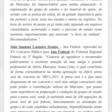
do Marciano foi imprescindível para minha preparação. A
organização do grupo de estudos e do material de apoio, de
acordo com os pontos do edital, foi de grande importância para
me permitir a focar mais nos estudos e menos na logística. Na
hora do sorteio do ponto eu já tinha tudo separado em arquivos
consolidados, acelerando e muito o processo de estudo nesse
momento importantíssimo que antecede "a hora da verdade".
Recomendadíssimo.”
João Augusto Carneiro Araújo
– Juiz Federal. Aprovado no
XV Concurso Público para
Juiz Federal
do Tribunal Regional
Federal da 2ª Região.
“Gostaria de agradecer e recomendar
publicamente a excelente atuação do meu amigo e grande
profissional do direito Marciano Souza Lima, o qual contribuiu
de forma extraordinária na minha aprovação na difícil prova
oral do concurso do TRF2-2015. A prova oral é a fase mais
desgastante de um concurso e você meu amigo concurseiro não
pode perder a contribuição valiosa do Marciano, que possui
vasta experiência na preparação e condução de grupos de estudo
para a prova oral, tendo já assistindo mais de 100 arguições de
prova oral de juiz federal, direcionamento as atividades do
grupo e de cada candidato isoladamente, disponibilizando ainda
uma preparação individual em um simulado, no melhor estilo