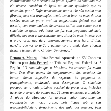
continuamente até a semana da prova. Quanto ao simulado que
ele oferece, considero de igual ou melhor qualidade que os
oferecidos por aí. Diferentemente dos outros, ele não ensina uma
fórmula, mas sim orientações tendo como base as mais de cem
sessões reais de prova oral da magistratura federal que já
assistiu, com examinadores de diversos estilos, sem contar que o
simulado de quase três horas ele faz com perguntas até mais
difíceis, nos leva a experimentar uma situação mais intensa que
a prova oral, que dura aproximadamente uma hora. Enfim,
acredito que vcs só terão a ganhar com a ajuda dele. Fiquem
firmes e tenham fé no Criador. Um abraço.”
Renata A. Moura
– Juíza Federal. Aprovada no XV Concurso
Público para
Juiz Federal
do Tribunal Regional Federal da 1ª
Região
. “
O simulado que o Marciano fez conosco foi muito
bom. Deu dicas acerca do comportamento dos membros da
banca, dando sugestões de respostas às perguntas e,
principalmente, analisando meu desempenho. O simulado
procurou ser o mais próximo possível da prova oral, inclusive
havendo o sorteio do pontos nas 24 horas anteriores a arguição.
A ajuda do Marciano foi também muito importante na
organização do nosso grupo, pois ficava sob a sua
responsabilidade o fornecimento dos links dos resumos, bem