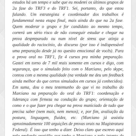
estudos há um tempo e sabe que eu moderei os últimos grupos de
2a fase do TRF3 e do TRF1. Sei, portanto, do que estou
falando. Um estrategista e coordenador dos trabalhos é
fundamental nesta etapa final, mais ainda do que na 2a fase.
Quem moderar o grupo e for candidato ao mesmo tempo,
correrá um sério risco de não conseguir estudar e chegar na
prova despreparado ou num nível de stress que atinja a
qualidade do raciocínio, do discurso (por isso é indispensável
uma preparação desde já no quesito emocional de vocês). Para
a prova oral no TRF1, fiz 4 cursos pra minha preparação.
Gastei em torno de 7 mil reais somente em cursos e digo, com
segurança, que o simulado feito com o Marciano, pelo skype,
contou com a mesma qualidade (na verdade me deu um feedback
ainda melhor do que certos simulados em cursos já conhecidos).
Em suma, dou o meu testemunho do que vi no trabalho do
Marciano na preparação do oral do TRF1: coordenação e
liderança com firmeza na condução do grupo; orientação de
como e o que fazer pra chegar na prova municiado de tudo que
precisa saber (nem mais, nem menos); e, por fim, avaliação da
postura, linguagem, fluidez, etc. (Marciano já assistiu
aproximadamente 100 arguições de provas orais na Magistratura
Federal). É isso que tenho a dizer. Deixo claro que escrevo aqui
pela profunda gratidão que tenho a Marciano e pelo intento de