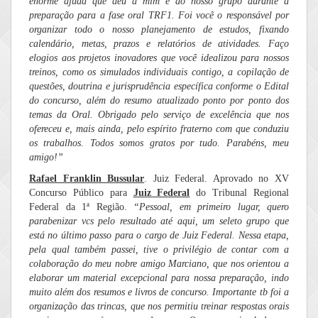
enorme ajuda que deu a mim e ao nosso grupo durante a
preparação para a fase oral TRF1. Foi você o responsável por
organizar todo o nosso planejamento de estudos, fixando
calendário, metas, prazos e relatórios de atividades. Faço
elogios aos projetos inovadores que você idealizou para nossos
treinos, como os simulados individuais contigo, a copilação de
questões, doutrina e jurisprudência específica conforme o Edital
do concurso, além do resumo atualizado ponto por ponto dos
temas da Oral. Obrigado pelo serviço de excelência que nos
ofereceu e, mais ainda, pelo espírito fraterno com que conduziu
os trabalhos. Todos somos gratos por tudo. Parabéns, meu
amigo!”
Rafael Franklin Bussular
. Juiz Federal. Aprovado no XV
Concurso Público para
Juiz Federal
do Tribunal Regional
Federal da 1ª Região.
“Pessoal, em primeiro lugar, quero
parabenizar vcs pelo resultado até aqui, um seleto grupo que
está no último passo para o cargo de Juiz Federal. Nessa etapa,
pela qual também passei, tive o privilégio de contar com a
colaboração do meu nobre amigo Marciano, que nos orientou a
elaborar um material excepcional para nossa preparação, indo
muito além dos resumos e livros de concurso. Importante tb foi a
organização das trincas, que nos permitiu treinar respostas orais