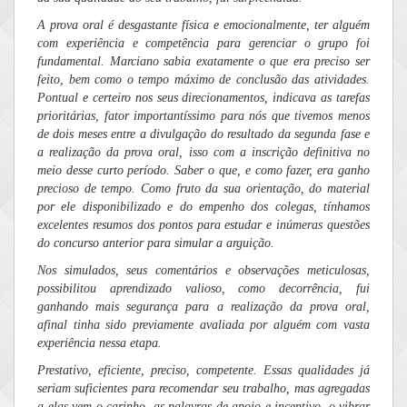
A prova oral é desgastante física e emocionalmente, ter alguém
com experiência e competência para gerenciar o grupo foi
fundamental. Marciano sabia exatamente o que era preciso ser
feito, bem como o tempo máximo de conclusão das atividades.
Pontual e certeiro nos seus direcionamentos, indicava as tarefas
prioritárias, fator importantíssimo para nós que tivemos menos
de dois meses entre a divulgação do resultado da segunda fase e
a realização da prova oral, isso com a inscrição definitiva no
meio desse curto período. Saber o que, e como fazer, era ganho
precioso de tempo. Como fruto da sua orientação, do material
por ele disponibilizado e do empenho dos colegas, tínhamos
excelentes resumos dos pontos para estudar e inúmeras questões
do concurso anterior para simular a arguição.
Nos simulados, seus comentários e observações meticulosas,
possibilitou aprendizado valioso, como decorrência, fui
ganhando mais segurança para a realização da prova oral,
afinal tinha sido previamente avaliada por alguém com vasta
experiência nessa etapa.
Prestativo, eficiente, preciso, competente. Essas qualidades já
seriam suficientes para recomendar seu trabalho, mas agregadas
a elas vem o carinho, as palavras de apoio e incentivo, o vibrar