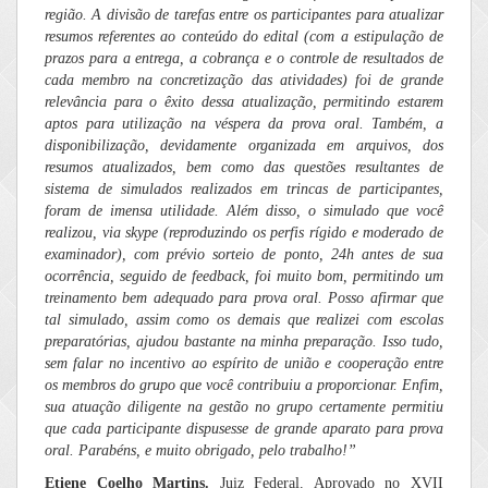
região. A divisão de tarefas entre os participantes para atualizar
resumos referentes ao conteúdo do edital (com a estipulação de
prazos para a entrega, a cobrança e o controle de resultados de
cada membro na concretização das atividades) foi de grande
relevância para o êxito dessa atualização, permitindo estarem
aptos para utilização na véspera da prova oral. Também, a
disponibilização, devidamente organizada em arquivos, dos
resumos atualizados, bem como das questões resultantes de
sistema de simulados realizados em trincas de participantes,
foram de imensa utilidade. Além disso, o simulado que você
realizou, via skype (reproduzindo os perfis rígido e moderado de
examinador), com prévio sorteio de ponto, 24h antes de sua
ocorrência, seguido de feedback, foi muito bom, permitindo um
treinamento bem adequado para prova oral. Posso afirmar que
tal simulado, assim como os demais que realizei com escolas
preparatórias, ajudou bastante na minha preparação. Isso tudo,
sem falar no incentivo ao espírito de união e cooperação entre
os membros do grupo que você contribuiu a proporcionar. Enfim,
sua atuação diligente na gestão no grupo certamente permitiu
que cada participante dispusesse de grande aparato para prova
oral. Parabéns, e muito obrigado, pelo trabalho!”
Etiene Coelho Martins.
Juiz Federal. Aprovado no XVII