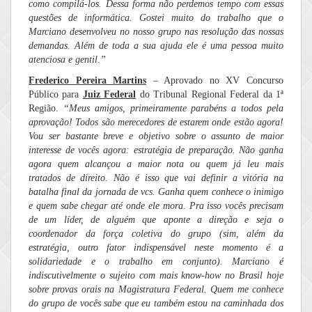
como compilá-los. Dessa forma não perdemos tempo com essas
questões de informática. Gostei muito do trabalho que o
Marciano desenvolveu no nosso grupo nas resolução das nossas
demandas. Além de toda a sua ajuda ele é uma pessoa muito
atenciosa e gentil.”
Frederico Pereira Martins
– Aprovado no XV Concurso
Público para
Juiz Federal
do Tribunal Regional Federal da 1ª
Região.
“Meus amigos, primeiramente parabéns a todos pela
aprovação! Todos são merecedores de estarem onde estão agora!
Vou ser bastante breve e objetivo sobre o assunto de maior
interesse de vocês agora: estratégia de preparação. Não ganha
agora quem alcançou a maior nota ou quem já leu mais
tratados de direito. Não é isso que vai definir a vitória na
batalha final da jornada de vcs. Ganha quem conhece o inimigo
e quem sabe chegar até onde ele mora. Pra isso vocês precisam
de um líder, de alguém que aponte a direção e seja o
coordenador da força coletiva do grupo (sim, além da
estratégia, outro fator indispensável neste momento é a
solidariedade e o trabalho em conjunto). Marciano é
indiscutivelmente o sujeito com mais know-how no Brasil hoje
sobre provas orais na Magistratura Federal. Quem me conhece
do grupo de vocês sabe que eu também estou na caminhada dos