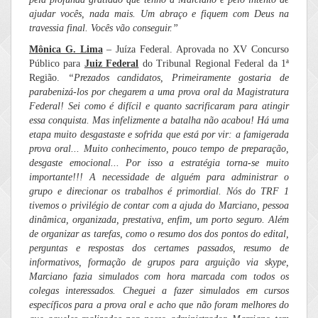
ajudar vocês, nada mais. Um abraço e fiquem com Deus na
travessia final. Vocês vão conseguir.”
Mônica G. Lima
– Juíza Federal. Aprovada no XV Concurso
Público para
Juiz Federal
do Tribunal Regional Federal da 1ª
Região.
“
Prezados candidatos, Primeiramente gostaria de
parabenizá-los por chegarem a uma prova oral da Magistratura
Federal! Sei como é difícil e quanto sacrificaram para atingir
essa conquista. Mas infelizmente a batalha não acabou! Há uma
etapa muito desgastaste e sofrida que está por vir: a famigerada
prova oral... Muito conhecimento, pouco tempo de preparação,
desgaste emocional... Por isso a estratégia torna-se muito
importante!!! A necessidade de alguém para administrar o
grupo e direcionar os trabalhos é primordial. Nós do TRF 1
tivemos o privilégio de contar com a ajuda do Marciano, pessoa
dinâmica, organizada, prestativa, enfim, um porto seguro. Além
de organizar as tarefas, como o resumo dos dos pontos do edital,
perguntas e respostas dos certames passados, resumo de
informativos, formação de grupos para arguição via skype,
Marciano fazia simulados com hora marcada com todos os
colegas interessados. Cheguei a fazer simulados em cursos
específicos para a prova oral e acho que não foram melhores do