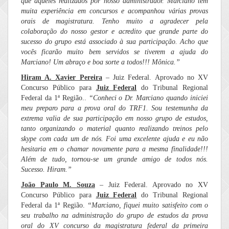
que aqueles realizados por nosso administrador. Marciano tem
muita experiência em concursos e acompanhou várias provas
orais de magistratura. Tenho muito a agradecer pela
colaboração do nosso gestor e acredito que grande parte do
sucesso do grupo está associado à sua participação. Acho que
vocês ficarão muito bem servidos se tiverem a ajuda do
Marciano! Um abraço e boa sorte a todos!!! Mônica.”
Hiram A. Xavier Pereira
– Juiz Federal. Aprovado no XV
Concurso Público para
Juiz Federal
do Tribunal Regional
Federal da 1ª Região..
“
Conheci o Dr. Marciano quando iniciei
meu preparo para a prova oral do TRF1. Sou testemunha da
extrema valia de sua participação em nosso grupo de estudos,
tanto organizando o material quanto realizando treinos pelo
skype com cada um de nós. Foi uma excelente ajuda e eu não
hesitaria em o chamar novamente para a mesma finalidade!!!
Além de tudo, tornou-se um grande amigo de todos nós.
Sucesso. Hiram.”
João Paulo M. Souza
– Juiz Federal. Aprovado no XV
Concurso Público para
Juiz Federal
do Tribunal Regional
Federal da 1ª Região.
“
Marciano, fiquei muito satisfeito com o
seu trabalho na administração do grupo de estudos da prova
oral do XV concurso da magistratura federal da primeira