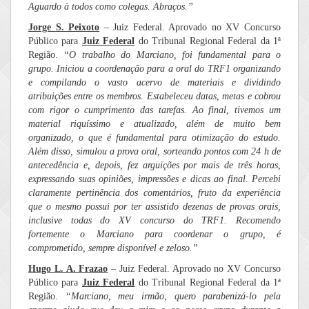
Aguardo à todos como colegas. Abraços.”
Jorge S. Peixoto
– Juiz Federal. Aprovado no XV Concurso
Público para
Juiz Federal
do Tribunal Regional Federal da 1ª
Região.
“
O trabalho do Marciano, foi fundamental para o
grupo. Iniciou a coordenação para a oral do TRF1 organizando
e compilando o vasto acervo de materiais e dividindo
atribuições entre os membros. Estabeleceu datas, metas e cobrou
com rigor o cumprimento das tarefas. Ao final, tivemos um
material riquíssimo e atualizado, além de muito bem
organizado, o que é fundamental para otimização do estudo.
Além disso, simulou a prova oral, sorteando pontos com 24 h de
antecedência e, depois, fez arguições por mais de três horas,
expressando suas opiniões, impressões e dicas ao final. Percebi
claramente pertinência dos comentários, fruto da experiência
que o mesmo possui por ter assistido dezenas de provas orais,
inclusive todas do XV concurso do TRF1. Recomendo
fortemente o Marciano para coordenar o grupo, é
comprometido, sempre disponível e zeloso.”
Hugo L. A. Frazao
– Juiz Federal. Aprovado no XV Concurso
Público para
Juiz Federal
do Tribunal Regional Federal da 1ª
Região.
“
Marciano, meu irmão, quero parabenizá-lo pela