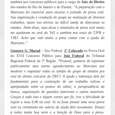
também nos concursos públicos para o cargo de
Juiz de Direito
dos estados do Rio de Janeiro e do Paraná.
“
A preparação com o
Marciano foi essencial para encarar a jornada de prova oral.
Sua organização e condução do grupo na realização de diversos
trabalhos, muito nos aliviou na difícil tarefa de direcionar os
estudos. Além disso, suas dicas e simulados de prova oral muito
me ajudaram no oral do Trf1 e também nos orais do TJPR e
TJRJ.
Acho que vale muito a pena contar com a ajuda do
Marciano.”
Gustavo G. Murad
– Juiz Federal.
1º Colocado
na Prova Oral
do XVII Concurso Público para
Juiz Federal
do Tribunal
Regional Federal da 3ª Região.
“
Pessoal, gostaria de expressar
publicamente meu eterno agradecimento ao Marciano por
moderar e organizar todas as tarefas do grupo de estudos pra
oral do último concurso do TRF3. A ajuda e liderança dele foi
fundamental para a construção de um trabalho valioso e
aprofundado sobre os pontos do edital, a jurisprudência da
banca, organização de questões anteriores e outros materiais.
Graças à tudo isso e alguns cursos que fiz, tive a felicidade de
lograr a nota 8,98 na oral. Se eu fosse prestar uma nova prova
oral eu certamente me valeria da ajuda dele novamente. Desejo
à todos muita boa sorte e a benção de Deus para a prova.