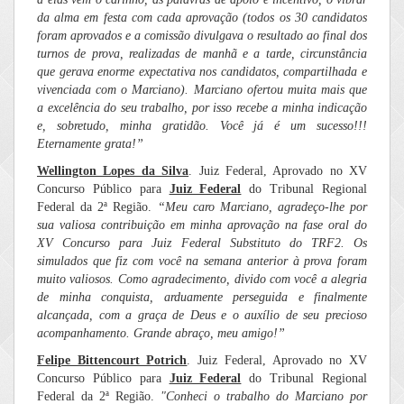
da alma em festa com cada aprovação (todos os 30 candidatos
foram aprovados e a comissão divulgava o resultado ao final dos
turnos de prova, realizadas de manhã e a tarde, circunstância
que gerava enorme expectativa nos candidatos, compartilhada e
vivenciada com o Marciano).
Marciano ofertou muita mais que
a excelência do seu trabalho, por isso recebe a minha indicação
e, sobretudo, minha gratidão. Você já é um sucesso!!!
Eternamente grata!”
Wellington Lopes da Silva
. Juiz Federal, Aprovado no XV
Concurso Público para
Juiz Federal
do Tribunal Regional
Federal da 2ª Região.
“
Meu caro Marciano, agradeço-lhe por
sua valiosa contribuição em minha aprovação na fase oral do
XV Concurso para Juiz Federal Substituto do TRF2. Os
simulados que fiz com você na semana anterior à prova foram
muito valiosos. Como agradecimento, divido com você a alegria
de minha conquista, arduamente perseguida e finalmente
alcançada, com a graça de Deus e o auxílio de seu precioso
acompanhamento. Grande abraço, meu amigo!”
Felipe Bittencourt Potrich
. Juiz Federal, Aprovado no XV
Concurso Público para
Juiz Federal
do Tribunal Regional
Federal da 2ª Região.
"Conheci o trabalho do Marciano por