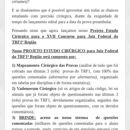
certames)
?
E se disséssemos que é possível aproveitar sim todas as chances
estudando com precisão cirúrgica, diante da exiguidade de
tempo do lançamento edital para a data da prova preambular.
Pensando nisso que agora lançamos nosso
Projeto Estudo
Cirúrgico para o XVII Concurso para Juiz Federal do
TRF1ª Região
.
Nosso PROJETO ESTUDO CIRÚRGICO para Juiz Federal
do TRF1ª Região será composto por:
1) Mapeamento Cirúrgico das Provas
(análise de tudo que foi
cobrado nas últimas 3 (três) provas do TRF1, com 100% das
questões comentadas
(alternativa por alternativa),
organizado
em tabelas por disciplina e de forma estatística);
2) Vademecum Cirúrgico
(só os artigos de cada código, lei ou
súmula que já foram objeto de questionamento nas últimas 3
(três) provas do TRF1, devidamente organizados, seguidos das
questões que foram objeto de questionamento, com os devidos
comentários);
3)
BRINDE:
acesso ao nosso sistema de questões
comentadas
(milhares de questões comentadas para o aluno
treinar a vontade, ainda, participa de um simulado semanal com