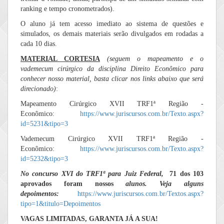
ranking e tempo cronometrados).
O aluno já tem acesso imediato ao sistema de questões e
simulados, os demais materiais serão divulgados em rodadas a
cada 10 dias.
MATERIAL CORTESIA
(seguem o mapeamento e o
vademecum cirúrgico da disciplina Direito Econômico para
conhecer nosso material, basta clicar nos links abaixo que será
direcionado)
:
Mapeamento Cirúrgico XVII TRF1ª Região -
Econômico:
https://www.juriscursos.com.br/Texto.aspx?
id=5231&tipo=3
Vademecum Cirúrgico XVII TRF1ª Região -
Econômico:
https://www.juriscursos.com.br/Texto.aspx?
id=5232&tipo=3
No concurso XVI do TRF1ª para Juiz Federal,
71 dos 103
aprovados foram nossos
alunos. Veja alguns
depoimentos:
https://www.juriscursos.com.br/Textos.aspx?
tipo=1&titulo=Depoimentos
VAGAS LIMITADAS, GARANTA JÁ A SUA!