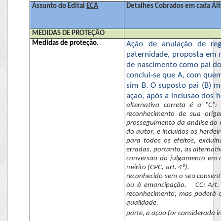
Assunto do Edital
ECA
Detalhes Cobrados em cada Alt
MEDIDAS DE PROTEÇÃO
Medidas de proteção.
Ação de anulação de reg
paternidade, proposta em 
de nascimento como pai do 
conclui-se que A, com quem
sim B. O suposto pai (B) m
ação, após a inclusão dos h
alternativa correta é a "C":
reconhecimento de sua orige
prosseguimento da análise do 
do autor, e incluídos
os herdeir
para todos os efeitos, exclui
erradas, portanto, as alternat
conversão do julgamento em di
mérito (CPC, art. 4º).
reconhecido sem o seu consent
ou à emancipação.
CC: Art
reconhecimento; mas poderá o
qualidade.
parte, a ação for considerada in