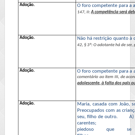
Adoção.
O foro competente para a a
147, II:
A competência será dete
Adoção.
Não há restrição quanto à 
42, § 3º: O adotante há de ser,
Adoção.
O foro competente para a 
comentário ao item III, de ac
adolescente, à falta dos pais o
Adoção.
Maria, casada com João, so
Preocupados com as criança
seu, filho de outro.
A)
carentes;
piedoso que se