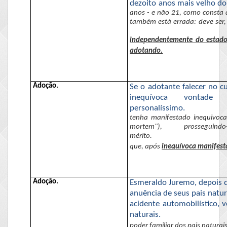
dezoito anos mais velho do
anos - e não 21, como
consta
d
também está errada: deve ser,
independentemente do estado 
adotando.
Adoção.
Se o adotante falecer no 
inequívoca vonta
personalíssimo.
tenha manifestado inequivoca
mortem"), prosse
mérito.
que, após
inequívoca manifest
Adoção.
Esmeraldo
Juremo
, depois
anuência de seus pais natur
acidente automobilístico, v
naturais.
poder familiar dos pais naturais