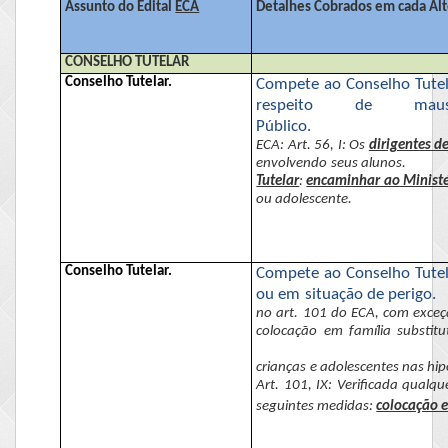
Assunto do Edital
ECA
Detalhes Cobrados em cada Alt
CONSELHO TUTELAR
Conselho Tutelar.
Compete ao Conselho Tutel
respeito de maus
Público.
ECA
: Art. 56, I: Os
dirigentes d
envolvendo seus alunos.
Tutelar
:
encaminhar ao Ministé
ou adolescente.
Conselho Tutelar.
Compete ao Conselho Tutela
ou em situação de perigo.
no art. 101
do ECA
, com exceç
colocação em família substitut
crianças e adolescentes nas hi
Art. 101, IX: Verificada qualqu
seguintes medidas:
colocação e