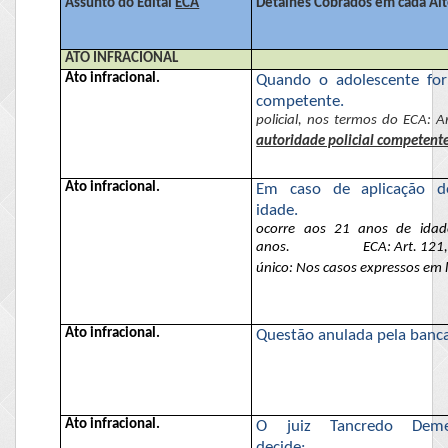
Assunto do Edital
ECA
Detalhes Cobrados em cada Alt
ATO INFRACIONAL
Ato infracional.
Quando o adolescente for 
competente.
policial, nos termos
do ECA
: A
autoridade policial competent
Ato infracional.
Em caso de aplicação d
idade.
ocorre aos 21 anos de idade
anos.
ECA: Art. 121,
único: Nos casos expressos em l
Ato infracional.
Questão anulada pela banca
Ato infracional.
O juiz Tancredo Demer
decide: