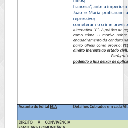
filhos;
francesa”, ante a imperiosa
João e Maria praticaram a
repressivo;
cometeram o crime previst
alternativa "E". A prática de r
como crime. O motivo nobre 
enquadramento da conduta na r
parto alheio como próprio;
re
direito inerente ao estado civil
Parágraf
podendo o juiz deixar de aplic
Assunto do Edital
ECA
Detalhes Cobrados em cada Alt
DIREITO À CONVIVÊNCIA
FAMILIAR E COMUNITÁRIA