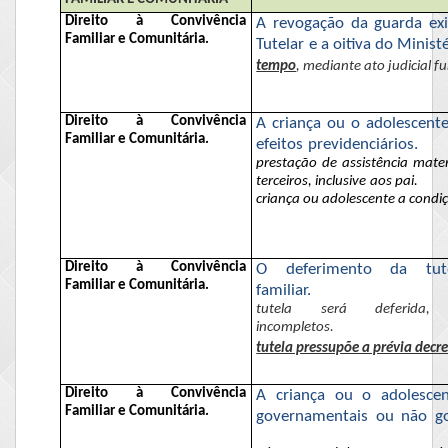
Direito à Convivência
A revogação da guarda exi
Familiar e Comunitária.
Tutelar e a oitiva do Minist
tempo
, mediante ato judicial 
Direito à Convivência
A criança ou o adolescent
Familiar e Comunitária.
efeitos previdenciários.
prestação de assistência mater
terceiros, inclusive aos pai.
criança ou adolescente a condiç
Direito à Convivência
O deferimento da tu
Familiar e Comunitária.
familiar.
tutela será deferi
incompletos.
tutela pressupõe a prévia decr
Direito à Convivência
A criança ou o adolescen
Familiar e Comunitária.
governamentais ou não go