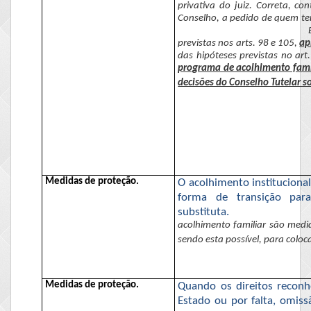
privativa do juiz. Correta, c
Conselho, a pedido de quem ten
previstas nos
arts
. 98 e 105,
ap
das hipóteses previstas no art
programa de acolhimento fami
decisões do Conselho Tutelar s
Medidas de proteção.
O acolhimento instituciona
forma de transição para
substituta.
acolhimento familiar são medid
sendo esta possível, para coloc
Medidas de proteção.
Quando os direitos recon
Estado ou por falta, omis