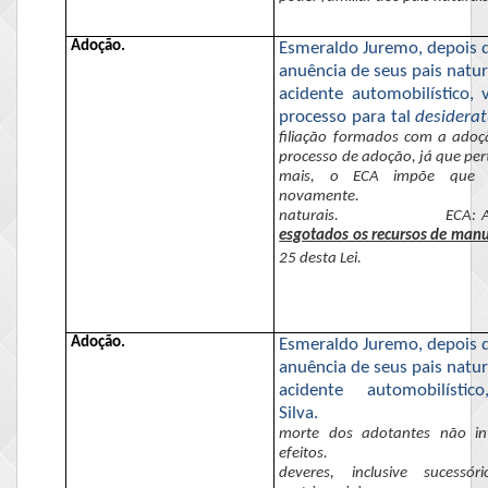
Adoção.
Esmeraldo
Juremo
, depois
anuência de seus pais natur
acidente automobilístico, 
processo para tal
desidera
filiação formados com a ado
processo de adoção, já que per
mais,
o ECA
impõe que se
novamente.
naturais.
ECA: A
esgotados os recursos de manu
25 desta Lei.
Adoção.
Esmeraldo
Juremo
, depois
anuência de seus pais natur
acidente automobilíst
Silva.
morte dos adotantes não int
efeitos.
deveres, inclusive sucess