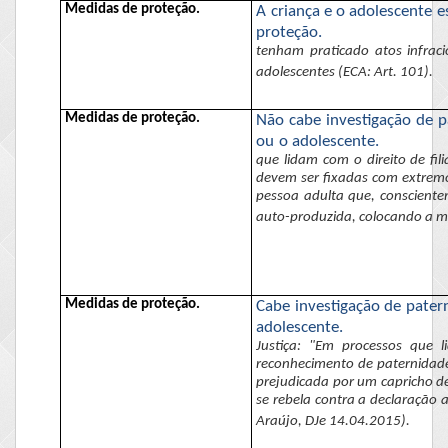
Medidas de proteção.
A criança e o adolescente
e
proteção.
tenham praticado atos infraci
adolescentes (ECA: Art. 101).
Medidas de proteção.
Não cabe investigação de 
ou o adolescente.
que lidam com o direito de fi
devem ser fixadas com extremo
pessoa adulta que, consciente
auto-produzida
, colocando a m
Medidas de proteção.
Cabe investigação de pater
adolescente.
Justiça: "Em processos que l
reconhecimento de paternidade
prejudicada por um capricho d
se rebela contra a declaração
a
Araújo,
DJe
14.04.2015).