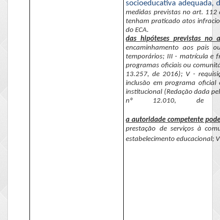
socioeducativa adequada, de
medidas previstas no art. 112
tenham praticado atos infracion
do ECA
.
das hipóteses previstas no 
encaminhamento aos pais ou 
temporários; III - matrícula e
f
programas oficiais ou comunitá
13.257, de 2016); V - requisi
inclusão em programa oficial 
institucional (Redação dada pe
nº 12.010, de 20
a autoridade competente poder
prestação de serviços à comu
estabelecimento educacional; VI