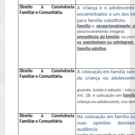
Direito à Convivência
A criança e o adolescente
Familiar e Comunitária.
encaminhados a um dos inte
para família substituta.
família
e,
excepcionalmente, e
desenvolvimento integral.
prevalência da família
: na pro
os mantenham ou reintegrem n
família adotiva
.
Direito à Convivência
A colocação em família sub
Familiar e Comunitária.
da criança ou adolescen
guarda, tutela e adoção - não
Art. 28: A colocação em
famíli
criança ou adolescente, nos ter
Direito à Convivência
Na colocação em família s
Familiar e Comunitária.
suas opiniões devidam
audiência.