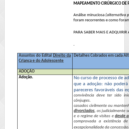
MAPEAMENTO CIRÚRGICO DE 
Análise minuciosa
(alternativa 
foram recorrentes e como foram
PARA SABER MAIS E ADQUIRIR 
Assuntos do Edital
Direito da
Detalhes Cobrados em cada Alt
Criança e do Adolescente
ADOÇÃO
Adoção.
No curso de processo de ado
que a adoção: não poderá 
pareceres favoráveis das eq
convivência deve ter sido i
cônjuges.
casados civilmente ou mantenh
divorciados
, os judicialmente 
e o regime de visitas e
desde q
comprovada a existência de
excepcionalidade da concessão