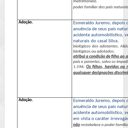
matrimoniais.
poder familiar dos pais naturais
Adoção.
Esmeraldo
Juremo
, depois
anuência de seus pais natur
acidente automobilístico, v
naturais do casal Silva.
biológicos dos adotantes. Aliá
biológicos ou adotados.
atribui a condição de filho ao
pais e parentes, salvo os impe
1.596:
Os filhos, havidos ou 
quaisquer designações discrimin
Adoção.
Esmeraldo
Juremo
, depois
anuência de seus pais natur
acidente automobilístico, ve
em vista o caráter irrevogá
não
restabelece o poder familia