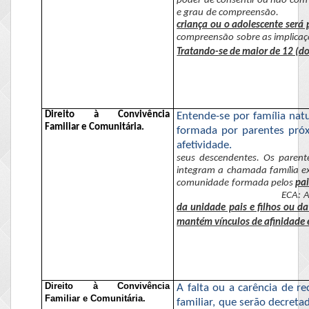
poder de consentir ou não com
e grau de compreensão.
criança ou o adolescente
será 
compreensão sobre as implicaç
Tratando-se de maior de 12 (do
Direito à Convivência
Entende-se por família nat
Familiar e Comunitária.
formada por parentes próx
afetividade.
seus descendentes. Os paren
integram a chamada família e
comunidade formada pelos
pai
ECA: A
da unidade pais e filhos ou d
mantém vínculos de afinidade 
Direito à Convivência
A falta ou a carência de r
Familiar e Comunitária.
familiar, que serão decret