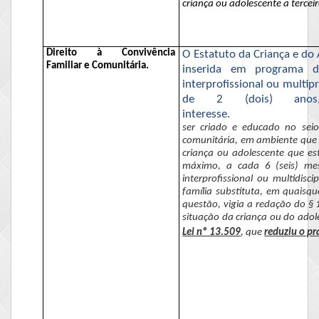
criança ou adolescente a terce
Direito à Convivência
O Estatuto da Criança e do 
Familiar e Comunitária.
inserida em programa de
interprofissional
ou multipr
de 2 (dois) anos,
interesse.
ser criado e educado no seio
comunitária, em ambiente que 
criança ou adolescente que est
máximo, a cada
6
(seis) me
interprofissional
ou multidiscip
família substituta, em quaisqu
questão, vigia a redação do § 
situação da criança ou do adol
Lei nº 13.509
, que
reduziu o pr