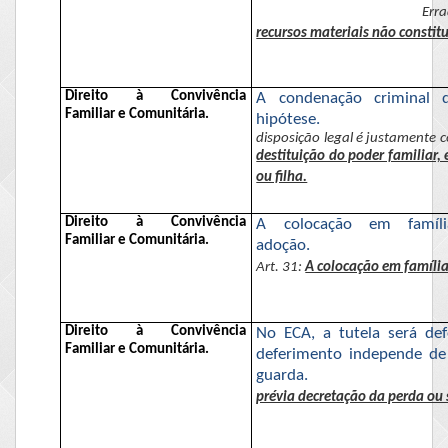
Erra
recursos materiais não constit
Direito à Convivência
A condenação criminal 
Familiar e Comunitária.
hipótese.
disposição legal é justamente 
destituição do poder familiar,
ou filha.
Direito à Convivência
A colocação em família
Familiar e Comunitária.
adoção.
Art. 31:
A colocação em família
Direito à Convivência
No ECA
, a tutela será de
Familiar e Comunitária.
deferimento independe de 
guarda.
prévia decretação da perda ou