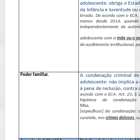
adolescente: obriga o Estad
da Infância e Juventude ou 
Errado. De acordo com
o ECA
,
menos desde 2014, quando ed
independentemente de autoriz
adolescente com a
mãe ou o p
de acolhimento institucional, p
Poder familiar.
A condenação criminal de
adolescente: não implica a 
à pena de reclusão, contra o
acordo com
o ECA
: Art. 23, §
hipótese de condenaç
filha.
[específicos] da condenação: 
curatela, nos
crimes dolosos
, s