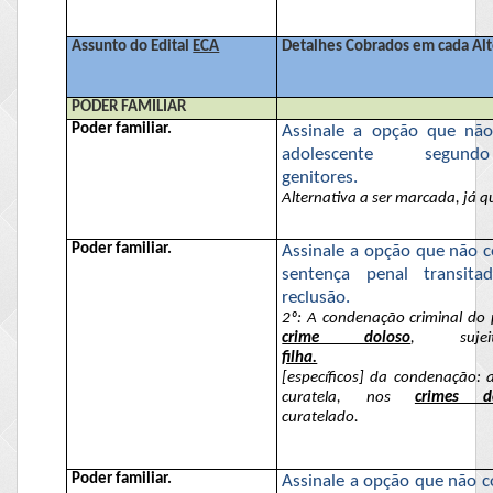
Assunto do Edital
ECA
Detalhes Cobrados em cada Alt
PODER FAMILIAR
Poder familiar.
Assinale a opção que não 
adolescente se
genitores.
Alternativa a ser marcada, já 
Poder familiar.
Assinale a opção que não c
sentença penal transit
reclusão.
2º: A condenação criminal do 
crime doloso
, su
filha.
[específicos] da condenação: 
curatela, nos
crimes do
curatelado.
Poder familiar.
Assinale a opção que não co