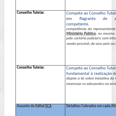
Conselho Tutelar.
Compete ao Conselho Tutela
em flagrante de at
competente.
competência do representante 
Ministério Público
, no mesmo d
pelo cartório judicial e com i
sendo possível, de seus pais ou
Conselho Tutelar.
Compete ao Conselho Tutela
fundamental à realização 
dispõe a lei sobre iniciativa d
recensear os educandos no ensi
Assunto do Edital
ECA
Detalhes Cobrados em cada Alt