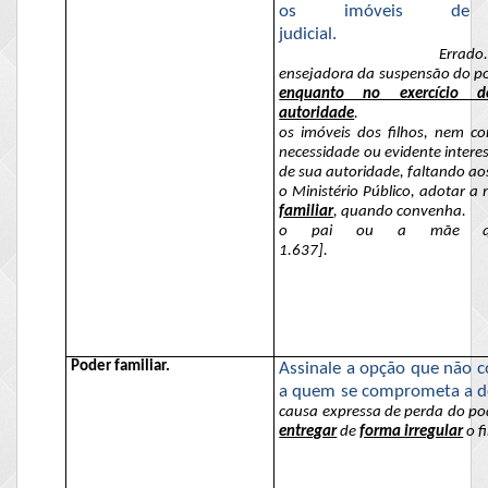
os imóveis de 
judicial.
Errado.
ensejadora da suspensão do pod
enquanto no exercício d
autoridade
.
os imóveis dos filhos, nem co
necessidade ou evidente intere
de sua autoridade, faltando aos
o Ministério Público, adotar
a
m
familiar
, quando convenha.
o pai ou a mãe que
1.637].
Poder familiar.
Assinale a opção que não c
a quem se comprometa a del
causa expressa de perda do pode
entregar
de
forma irregular
o f