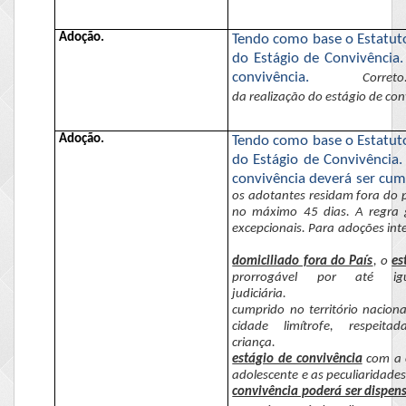
Adoção.
Tendo como base o Estatuto
do Estágio de Convivência.
convivência.
Correto
da realização do estágio de con
Adoção.
Tendo como base o Estatuto
do Estágio de Convivência.
convivência deverá ser cum
os adotantes residam fora do p
no máximo 45 dias. A regra g
excepcionais. Para adoções int
domiciliado fora do País
, o
es
prorrogável por até i
judiciária.
cumprido no território naciona
cidade limítrofe, respe
criança.
estágio de convivência
com a c
adolescente e as peculiaridades
convivência poderá ser dispen