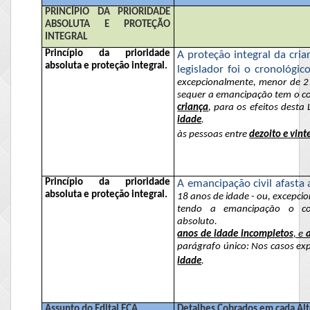
PRINCÍPIO DA PRIORIDADE
ABSOLUTA E PROTEÇÃO
INTEGRAL
Princípio da prioridade
A proteção integral da cri
absoluta e proteção integral.
legislador foi o cronológic
excepcionalmente, menor de 21
sequer a emancipação tem o con
criança
, para os efeitos desta 
idade
.
às pessoas entre
dezoito e vint
Princípio da prioridade
A emancipação civil afasta 
absoluta e proteção integral.
18 anos de idade - ou, excepci
tendo a emancipação o con
absoluto.
anos de idade
incompletos
, e
parágrafo único: Nos casos exp
idade
.
Assunto do Edital
ECA
Detalhes Cobrados em cada Alt