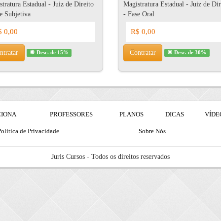
tratura Estadual - Juiz de Direito
Magistratura Estadual - Juiz de Dir
e Subjetiva
- Fase Oral
 0,00
R$ 0,00
ntratar
Contratar
Desc. de 15%
Desc. de 30%
CIONA
PROFESSORES
PLANOS
DICAS
VÍDE
olitica de Privacidade
Sobre Nós
Juris Cursos - Todos os direitos reservados