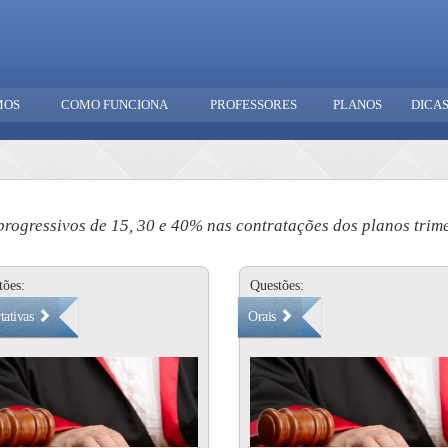
MOS
COMO FUNCIONA
PROFESSORES
PLANOS
DICA
rogressivos de 15, 30 e 40% nas contratações dos planos trimes
tões:
Questões:
tativas
Orais