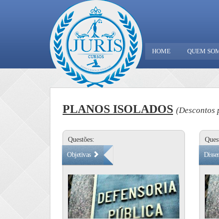
HOME
QUEM SO
PLANOS ISOLADOS
(Descontos p
Questões:
Ques
Objetivas
Disser