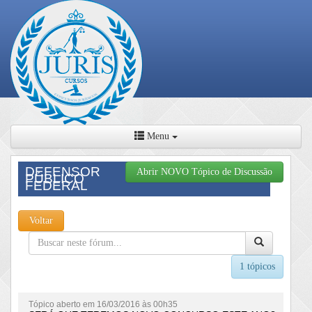
Menu
DEFENSOR
Abrir NOVO Tópico de Discussão
PÚBLICO
FEDERAL
Voltar
1 tópicos
Tópico aberto em 16/03/2016 às 00h35