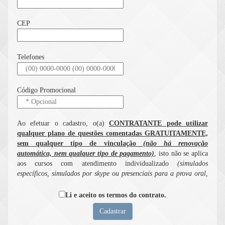
CEP
Telefones
Código Promocional
Ao efetuar o cadastro, o(a)
CONTRATANTE pode utilizar
qualquer plano de questões comentadas GRATUITAMENTE,
sem qualquer tipo de vinculação
(não há renovação
automática, nem qualquer tipo de pagamento)
, isto não se aplica
aos cursos com atendimento individualizado
(simulados
específicos, simulados por skype ou presenciais para a prova oral,
cursos com correção individualizada de sentença penal e cível e
serviço de elaboração personalizada de recursos para provas de
Li e aceito os termos do contrato.
concursos) serviços
cuja utilização dependem de pagamento prévio
.
I. IMPORTANTE! ANTES DE USAR ESTE SITE, LEIA